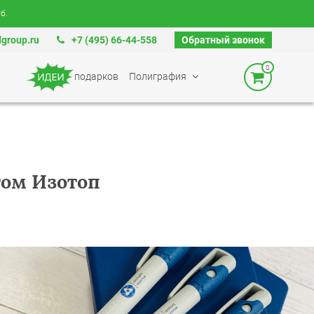
б.
group.ru
+7 (495) 66-44-558
Обратный звонок
0
подарков
Полиграфия
том Изотоп