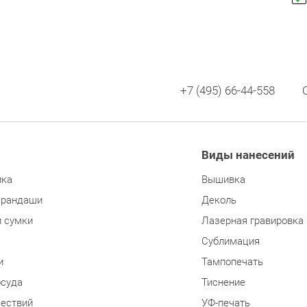
+7 (495) 66-44-558
Виды нанесений
ика
Вышивка
арандаши
Деколь
и сумки
Лазерная гравировка
Сублимация
и
Тампопечать
осуда
Тиснение
шествий
УФ-печать