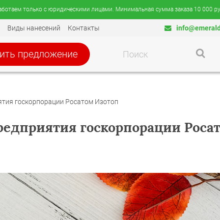
аботаем только с юридическими лицами. Минимальная сумма заказа 10 000 ру
Виды нанесений
Контакты
info@emerald
ить предложение
ятия госкорпорации Росатом Изотоп
редприятия госкорпорации Роса