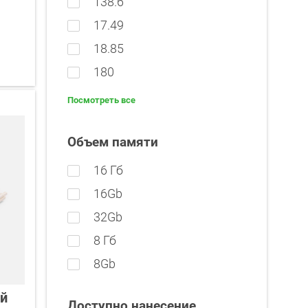
138.6
17.49
18.85
180
Посмотреть все
Объем памяти
16 Гб
16Gb
32Gb
8 Гб
8Gb
ый
Доступно нанесение