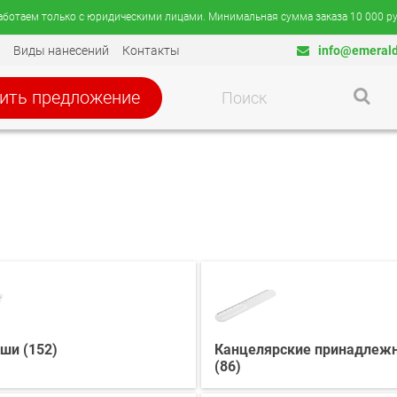
аботаем только с юридическими лицами. Минимальная сумма заказа 10 000 ру
Виды нанесений
Контакты
info@emerald
ить предложение
ши (152)
Канцелярские принадлеж
(86)