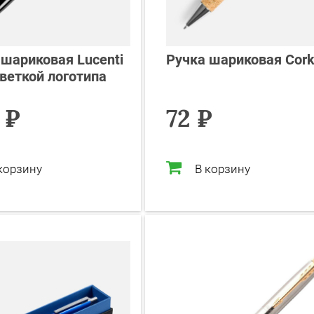
 шариковая Lucenti
Ручка шариковая Cor
светкой логотипа
 ₽
72 ₽
корзину
В корзину