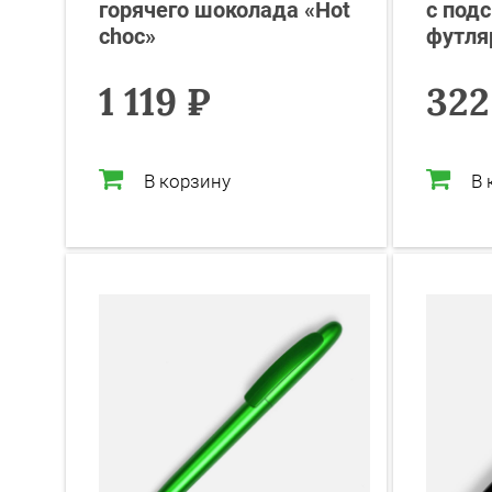
горячего шоколада «Hot
с подс
choc»
футля
1 119 ₽
322
В корзину
В 