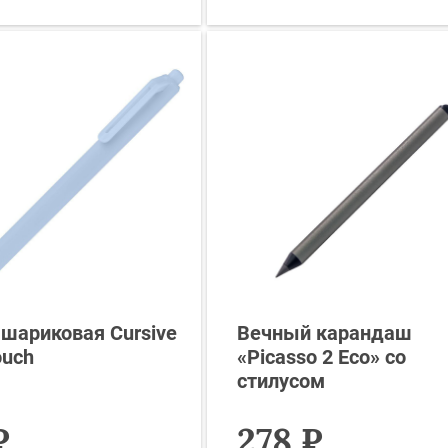
 шариковая Cursive
Вечный карандаш
ouch
«Picasso 2 Eco» со
стилусом
₽
278 ₽