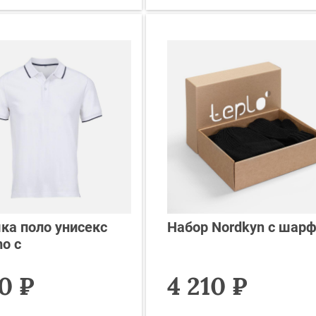
ка поло унисекс
Набор Nordkyn с шар
o с
10 ₽
4 210 ₽