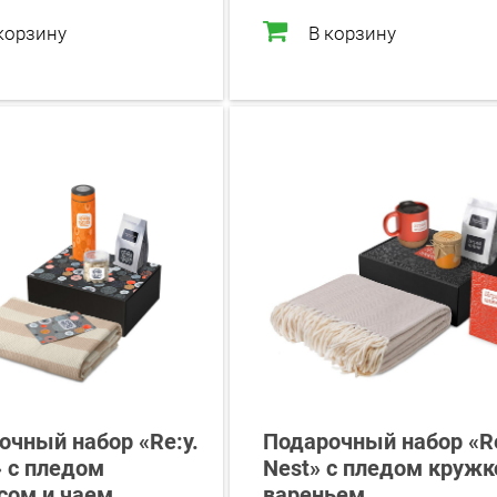
корзину
В корзину
очный набор «Re:y.
Подарочный набор «Re
 с пледом
Nest» с пледом кружк
сом и чаем
вареньем