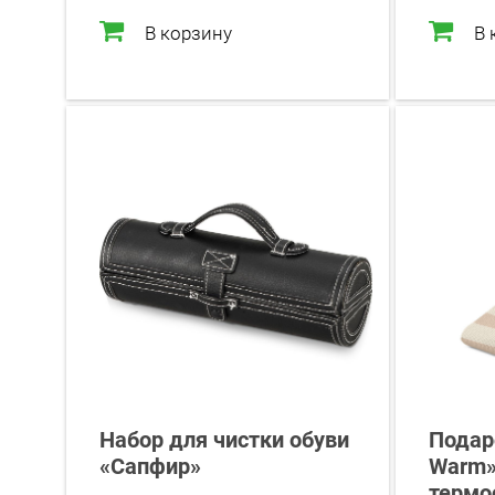
В корзину
В 
Набор для чистки обуви
Подар
«Сапфир»
Warm»
термо