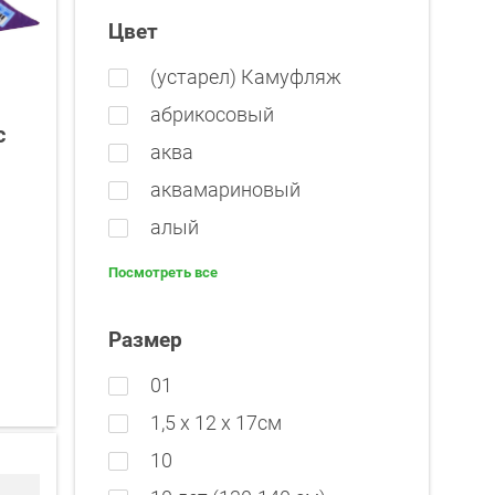
Цвет
(устарел) Камуфляж
абрикосовый
с
аква
аквамариновый
алый
Посмотреть все
Размер
01
1,5 x 12 x 17см
10