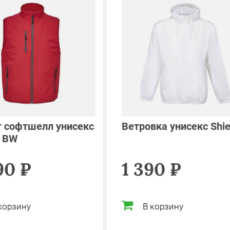
 софтшелл унисекс
Ветровка унисекс Shie
n BW
90 ₽
1 390 ₽
корзину
В корзину