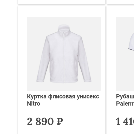
Куртка флисовая унисекс
Рубаш
Nitro
Palerm
2 890 ₽
1 4