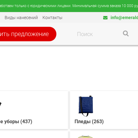
аботаем только с юридическими лицами. Минимальная сумма заказа 10 000 ру
Виды нанесений
Контакты
info@emerald
ить предложение
е уборы (437)
Пледы (263)