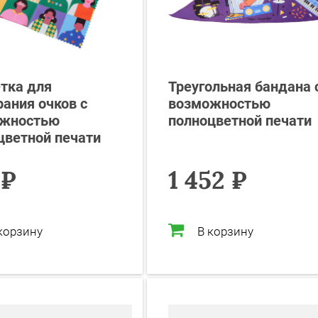
тка для
Треугольная бандана 
рания очков с
возможностью
жностью
полноцветной печати
цветной печати
 ₽
1 452 ₽
корзину
В корзину