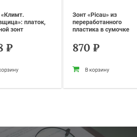
 «Климт.
Зонт «Picau» из
вщица»: платок,
переработанного
ной зонт
пластика в сумочке
8 ₽
870 ₽
корзину
В корзину