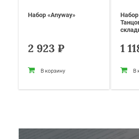
Набор «Anyway»
Набор
Танцо
склад
2 923 ₽
1 11
В корзину
В 