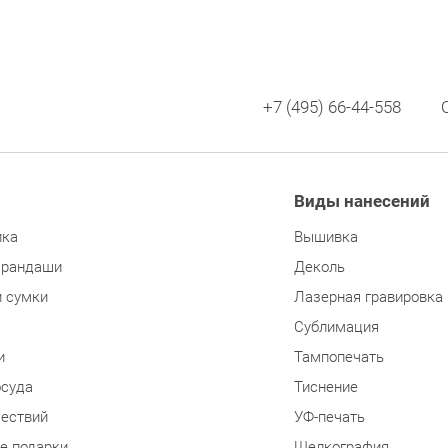
+7 (495) 66-44-558
Виды нанесений
ика
Вышивка
арандаши
Деколь
и сумки
Лазерная гравировка
Сублимация
и
Тампопечать
осуда
Тиснение
шествий
УФ-печать
е подарки
Шелкография