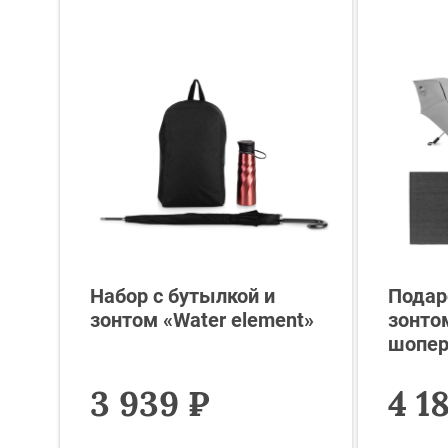
Набор с бутылкой и
Подар
зонтом «Water element»
зонто
шопер
3 939 ₽
4 1