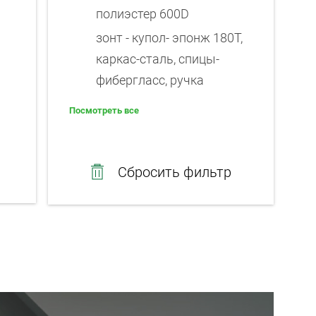
полиэстер 600D
зонт - купол- эпонж 180T,
каркас-сталь, спицы-
фибергласс, ручка
пластик с покрытием
Посмотреть все
софт-тач, палантин - 100%
полиэстер, сумка -
переработанный хлопок
Сбросить фильтр
зонт- полиэстер,
термокружка-
нержавеющая сталь
зонт: купол - 190Т
полиэстер из
переработанного