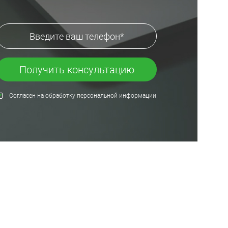
пластика, каркас - металл,
ручка - софт-тач, сумочка:
полиэстер из
переработанного
пластика
Получить консультацию
резина
Согласен на обработку персональной информации