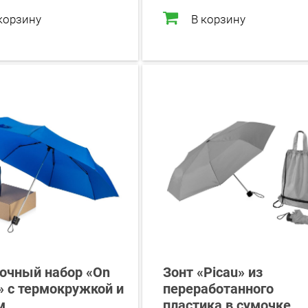
корзину
В корзину
очный набор «On
Зонт «Picau» из
» с термокружкой и
переработанного
м
пластика в сумочке