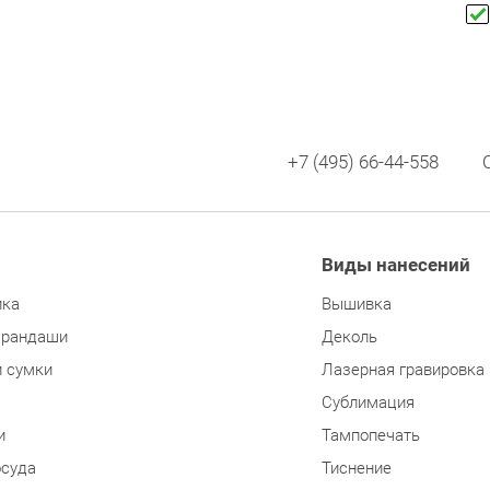
+7 (495) 66-44-558
Виды нанесений
ика
Вышивка
арандаши
Деколь
и сумки
Лазерная гравировка
Сублимация
и
Тампопечать
осуда
Тиснение